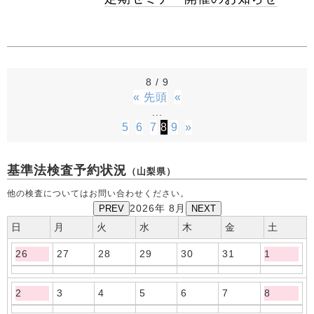
8 / 9
« 先頭
«
...
5
6
7
8
9
»
基準法検査予約状況
（山梨県）
他の検査についてはお問い合わせください。
PREV
2026年 8月
NEXT
日
月
火
水
木
金
土
26
27
28
29
30
31
1
2
3
4
5
6
7
8