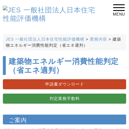
MENU
JES 一般社団法人日本住宅性能評価機構
>
業務内容
>
建築
物エネルギー消費性能判定（省エネ適判）
建築物エネルギー消費性能判定
（省エネ適判）
申請書ダウンロード
判定業務手数料
ご案内