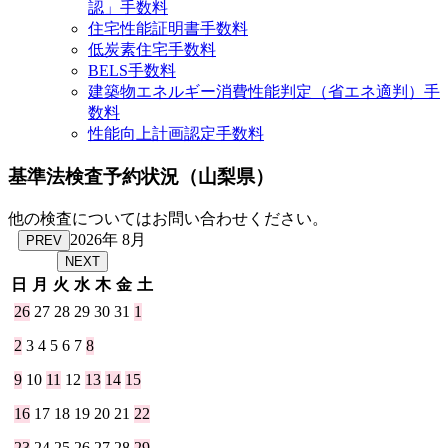
認」手数料
住宅性能証明書手数料
低炭素住宅手数料
BELS手数料
建築物エネルギー消費性能判定（省エネ適判）手
数料
性能向上計画認定手数料
基準法検査予約状況
（山梨県）
他の検査についてはお問い合わせください。
2026年 8月
PREV
NEXT
日
月
火
水
木
金
土
26
27
28
29
30
31
1
2
3
4
5
6
7
8
9
10
11
12
13
14
15
16
17
18
19
20
21
22
23
24
25
26
27
28
29