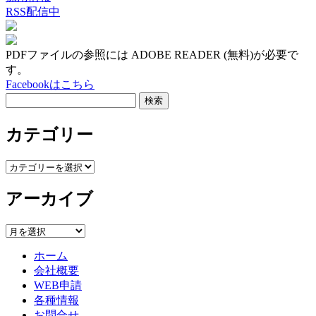
RSS配信中
ゴ
リ
ー
PDFファイルの参照には ADOBE READER (無料)が必要で
す。
Facebookはこちら
検
索:
カテゴリー
カ
テ
アーカイブ
ゴ
リ
ー
ア
ー
ホーム
カ
会社概要
イ
WEB申請
ブ
各種情報
お問合せ