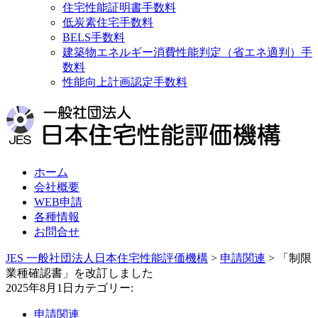
住宅性能証明書手数料
低炭素住宅手数料
BELS手数料
建築物エネルギー消費性能判定（省エネ適判）手
数料
性能向上計画認定手数料
ホーム
会社概要
WEB申請
各種情報
お問合せ
JES 一般社団法人日本住宅性能評価機構
>
申請関連
>
「制限
業種確認書」を改訂しました
2025年8月1日
カテゴリー:
申請関連