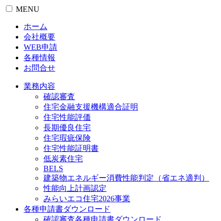
MENU
ホーム
会社概要
WEB申請
各種情報
お問合せ
業務内容
確認審査
住宅金融支援機構適合証明
住宅性能評価
長期優良住宅
住宅瑕疵保険
住宅性能証明書
低炭素住宅
BELS
建築物エネルギー消費性能判定（省エネ適判）
性能向上計画認定
みらいエコ住宅2026事業
各種申請書ダウンロード
確認審査
各種申請書ダウンロード