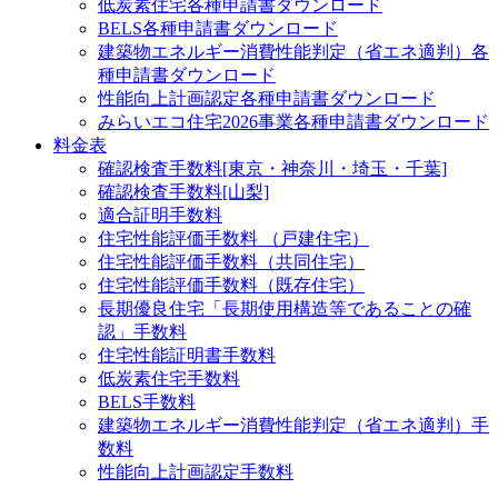
低炭素住宅
各種申請書ダウンロード
BELS
各種申請書ダウンロード
建築物エネルギー消費性能判定（省エネ適判）
各
種申請書ダウンロード
性能向上計画認定
各種申請書ダウンロード
みらいエコ住宅2026事業
各種申請書ダウンロード
料金表
確認検査手数料[東京・神奈川・埼玉・千葉]
確認検査手数料[山梨]
適合証明手数料
住宅性能評価手数料 （戸建住宅）
住宅性能評価手数料（共同住宅）
住宅性能評価手数料（既存住宅）
長期優良住宅「長期使用構造等であることの確
認」手数料
住宅性能証明書手数料
低炭素住宅手数料
BELS手数料
建築物エネルギー消費性能判定（省エネ適判）手
数料
性能向上計画認定手数料