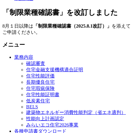
「制限業種確認書」を改訂しました
8月１日以降は
「制限業種確認書（2025.8.1改訂）」
を添えて
ご申請ください。
メニュー
業務内容
確認審査
住宅金融支援機構適合証明
住宅性能評価
長期優良住宅
住宅瑕疵保険
住宅性能証明書
低炭素住宅
BELS
建築物エネルギー消費性能判定（省エネ適判）
性能向上計画認定
みらいエコ住宅2026事業
各種申請書ダウンロード