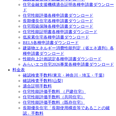
住宅金融支援機構適合証明
各種申請書ダウンロー
ド
住宅性能評価
各種申請書ダウンロード
長期優良住宅
各種申請書ダウンロード
住宅瑕疵保険
各種申請書ダウンロード
住宅性能証明書
各種申請書ダウンロード
低炭素住宅
各種申請書ダウンロード
BELS
各種申請書ダウンロード
建築物エネルギー消費性能判定（省エネ適判）
各
種申請書ダウンロード
性能向上計画認定
各種申請書ダウンロード
みらいエコ住宅2026事業
各種申請書ダウンロード
料金表
確認検査手数料[東京・神奈川・埼玉・千葉]
確認検査手数料[山梨]
適合証明手数料
住宅性能評価手数料 （戸建住宅）
住宅性能評価手数料（共同住宅）
住宅性能評価手数料（既存住宅）
長期優良住宅「長期使用構造等であることの確
認」手数料