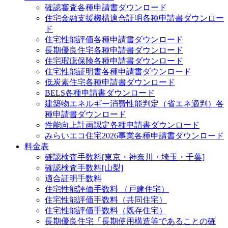
確認審査
各種申請書ダウンロード
住宅金融支援機構適合証明
各種申請書ダウンロー
ド
住宅性能評価
各種申請書ダウンロード
長期優良住宅
各種申請書ダウンロード
住宅瑕疵保険
各種申請書ダウンロード
住宅性能証明書
各種申請書ダウンロード
低炭素住宅
各種申請書ダウンロード
BELS
各種申請書ダウンロード
建築物エネルギー消費性能判定（省エネ適判）
各
種申請書ダウンロード
性能向上計画認定
各種申請書ダウンロード
みらいエコ住宅2026事業
各種申請書ダウンロード
料金表
確認検査手数料[東京・神奈川・埼玉・千葉]
確認検査手数料[山梨]
適合証明手数料
住宅性能評価手数料 （戸建住宅）
住宅性能評価手数料（共同住宅）
住宅性能評価手数料（既存住宅）
長期優良住宅「長期使用構造等であることの確