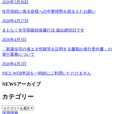
2026年5月26日
住宅供給に係る皆様への中東情勢を踏まえたお願い
2026年4月17日
まもなく住宅瑕疵担保履行法 届出締切日です
2026年4月3日
「新築住宅の省エネ性能等を証明する書類の発行受付書」の
発行業務について
2026年4月2日
NICE WEB申請を一時的にご利用いただけません
NEWSアーカイブ
カテゴリー
カ
採用情報
テ