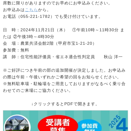
席数に限りがありますのでお早めにお申込みください。
お申込みは
こちら
から。
お電話（055-221-1782）でも受け付けています。
日 時：2024年11月21日（木） ①午前10時～11時30分 ま
たは ②午後3時～4時30分
会 場：農業共済会館2階（甲府市宝1-21-20）
参加費：無料
講 師：住宅性能評価員・省エネ適合性判定員 秋山 洋一
※ご好評につき午前の部の追加開催が決定しました。お申込み
の際は午前・午後いずれかご希望の回をお知らせください。
※無料駐車場・駐輪場をご用意しておりますがなるべく乗り合
わせてのご来場にご協力ください。
↓クリックするとPDFで開きます。