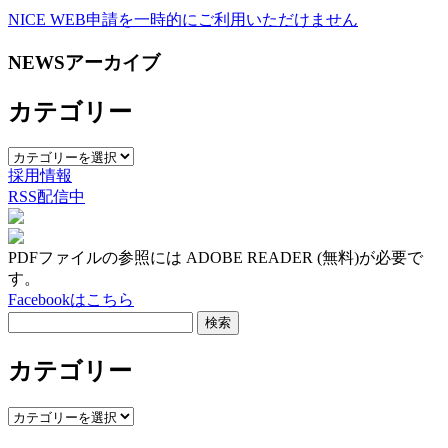
NICE WEB申請を一時的にご利用いただけません
NEWSアーカイブ
カテゴリー
カ
採用情報
テ
RSS配信中
ゴ
リ
ー
PDFファイルの参照には ADOBE READER (無料)が必要で
す。
Facebookはこちら
検
索:
カテゴリー
カ
テ