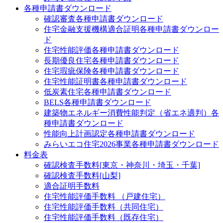
各種申請書ダウンロード
確認審査
各種申請書ダウンロード
住宅金融支援機構適合証明
各種申請書ダウンロー
ド
住宅性能評価
各種申請書ダウンロード
長期優良住宅
各種申請書ダウンロード
住宅瑕疵保険
各種申請書ダウンロード
住宅性能証明書
各種申請書ダウンロード
低炭素住宅
各種申請書ダウンロード
BELS
各種申請書ダウンロード
建築物エネルギー消費性能判定（省エネ適判）
各
種申請書ダウンロード
性能向上計画認定
各種申請書ダウンロード
みらいエコ住宅2026事業
各種申請書ダウンロード
料金表
確認検査手数料[東京・神奈川・埼玉・千葉]
確認検査手数料[山梨]
適合証明手数料
住宅性能評価手数料 （戸建住宅）
住宅性能評価手数料（共同住宅）
住宅性能評価手数料（既存住宅）