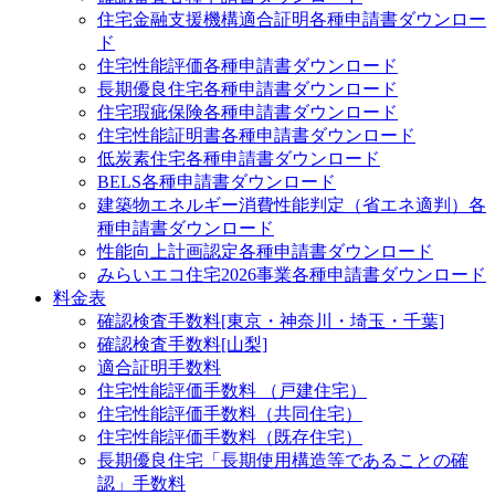
住宅金融支援機構適合証明
各種申請書ダウンロー
ド
住宅性能評価
各種申請書ダウンロード
長期優良住宅
各種申請書ダウンロード
住宅瑕疵保険
各種申請書ダウンロード
住宅性能証明書
各種申請書ダウンロード
低炭素住宅
各種申請書ダウンロード
BELS
各種申請書ダウンロード
建築物エネルギー消費性能判定（省エネ適判）
各
種申請書ダウンロード
性能向上計画認定
各種申請書ダウンロード
みらいエコ住宅2026事業
各種申請書ダウンロード
料金表
確認検査手数料[東京・神奈川・埼玉・千葉]
確認検査手数料[山梨]
適合証明手数料
住宅性能評価手数料 （戸建住宅）
住宅性能評価手数料（共同住宅）
住宅性能評価手数料（既存住宅）
長期優良住宅「長期使用構造等であることの確
認」手数料