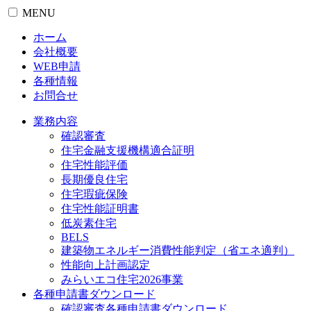
MENU
ホーム
会社概要
WEB申請
各種情報
お問合せ
業務内容
確認審査
住宅金融支援機構適合証明
住宅性能評価
長期優良住宅
住宅瑕疵保険
住宅性能証明書
低炭素住宅
BELS
建築物エネルギー消費性能判定（省エネ適判）
性能向上計画認定
みらいエコ住宅2026事業
各種申請書ダウンロード
確認審査
各種申請書ダウンロード