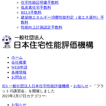
住宅性能証明書手数料
低炭素住宅手数料
BELS手数料
建築物エネルギー消費性能判定（省エネ適判）手
数料
性能向上計画認定手数料
ホーム
会社概要
WEB申請
各種情報
お問合せ
JES 一般社団法人日本住宅性能評価機構
>
お知らせ
>
「フラ
ット35講習会」を開催しました
2023年2月17日
カテゴリー:
お知らせ