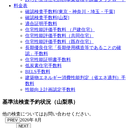
料金表
確認検査手数料[東京・神奈川・埼玉・千葉]
確認検査手数料[山梨]
適合証明手数料
住宅性能評価手数料 （戸建住宅）
住宅性能評価手数料（共同住宅）
住宅性能評価手数料（既存住宅）
長期優良住宅「長期使用構造等であることの確
認」手数料
住宅性能証明書手数料
低炭素住宅手数料
BELS手数料
建築物エネルギー消費性能判定（省エネ適判）手
数料
性能向上計画認定手数料
基準法検査予約状況
（山梨県）
他の検査についてはお問い合わせください。
2026年 8月
PREV
NEXT