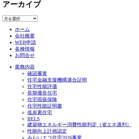
アーカイブ
ゴ
リ
ー
ア
ー
ホーム
カ
会社概要
イ
WEB申請
ブ
各種情報
お問合せ
業務内容
確認審査
住宅金融支援機構適合証明
住宅性能評価
長期優良住宅
住宅瑕疵保険
住宅性能証明書
低炭素住宅
BELS
建築物エネルギー消費性能判定（省エネ適判）
性能向上計画認定
みらいエコ住宅2026事業