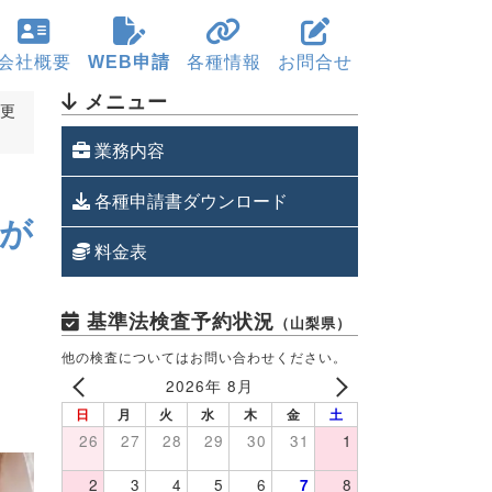
会社概要
WEB申請
各種情報
お問合せ
メニュー
変更
業務内容
各種申請書ダウンロード
届が
料金表
基準法検査予約状況
（山梨県）
他の検査についてはお問い合わせください。
2026年 8月
日
月
火
水
木
金
土
26
27
28
29
30
31
1
2
3
4
5
6
8
7