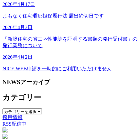
2026年4月17日
まもなく住宅瑕疵担保履行法 届出締切日です
2026年4月3日
「新築住宅の省エネ性能等を証明する書類の発行受付書」の
発行業務について
2026年4月2日
NICE WEB申請を一時的にご利用いただけません
NEWSアーカイブ
カテゴリー
カ
採用情報
テ
RSS配信中
ゴ
リ
ー