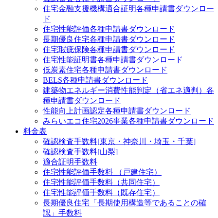
住宅金融支援機構適合証明
各種申請書ダウンロー
ド
住宅性能評価
各種申請書ダウンロード
長期優良住宅
各種申請書ダウンロード
住宅瑕疵保険
各種申請書ダウンロード
住宅性能証明書
各種申請書ダウンロード
低炭素住宅
各種申請書ダウンロード
BELS
各種申請書ダウンロード
建築物エネルギー消費性能判定（省エネ適判）
各
種申請書ダウンロード
性能向上計画認定
各種申請書ダウンロード
みらいエコ住宅2026事業
各種申請書ダウンロード
料金表
確認検査手数料[東京・神奈川・埼玉・千葉]
確認検査手数料[山梨]
適合証明手数料
住宅性能評価手数料 （戸建住宅）
住宅性能評価手数料（共同住宅）
住宅性能評価手数料（既存住宅）
長期優良住宅「長期使用構造等であることの確
認」手数料