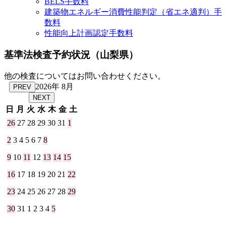
BELS手数料
建築物エネルギー消費性能判定（省エネ適判）手
数料
性能向上計画認定手数料
基準法検査予約状況
（山梨県）
他の検査についてはお問い合わせください。
2026年 8月
PREV
NEXT
日
月
火
水
木
金
土
26
27
28
29
30
31
1
2
3
4
5
6
7
8
9
10
11
12
13
14
15
16
17
18
19
20
21
22
23
24
25
26
27
28
29
30
31
1
2
3
4
5