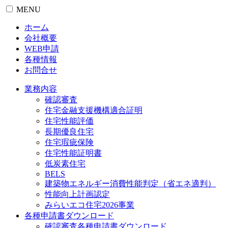
MENU
ホーム
会社概要
WEB申請
各種情報
お問合せ
業務内容
確認審査
住宅金融支援機構適合証明
住宅性能評価
長期優良住宅
住宅瑕疵保険
住宅性能証明書
低炭素住宅
BELS
建築物エネルギー消費性能判定（省エネ適判）
性能向上計画認定
みらいエコ住宅2026事業
各種申請書ダウンロード
確認審査
各種申請書ダウンロード