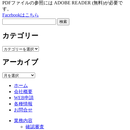
PDFファイルの参照には ADOBE READER (無料)が必要で
す。
Facebookはこちら
検
索:
カテゴリー
カ
テ
アーカイブ
ゴ
リ
ー
ア
ー
ホーム
カ
会社概要
イ
WEB申請
ブ
各種情報
お問合せ
業務内容
確認審査