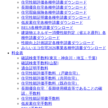
住宅性能評価
各種申請書ダウンロード
長期優良住宅
各種申請書ダウンロード
住宅瑕疵保険
各種申請書ダウンロード
住宅性能証明書
各種申請書ダウンロード
低炭素住宅
各種申請書ダウンロード
BELS
各種申請書ダウンロード
建築物エネルギー消費性能判定（省エネ適判）
各
種申請書ダウンロード
性能向上計画認定
各種申請書ダウンロード
みらいエコ住宅2026事業
各種申請書ダウンロード
料金表
確認検査手数料[東京・神奈川・埼玉・千葉]
確認検査手数料[山梨]
適合証明手数料
住宅性能評価手数料 （戸建住宅）
住宅性能評価手数料（共同住宅）
住宅性能評価手数料（既存住宅）
長期優良住宅「長期使用構造等であることの確
認」手数料
住宅性能証明書手数料
低炭素住宅手数料