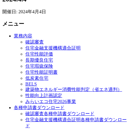
開催日: 2024年4月4日
メニュー
業務内容
確認審査
住宅金融支援機構適合証明
住宅性能評価
長期優良住宅
住宅瑕疵保険
住宅性能証明書
低炭素住宅
BELS
建築物エネルギー消費性能判定（省エネ適判）
性能向上計画認定
みらいエコ住宅2026事業
各種申請書ダウンロード
確認審査
各種申請書ダウンロード
住宅金融支援機構適合証明
各種申請書ダウンロー
ド