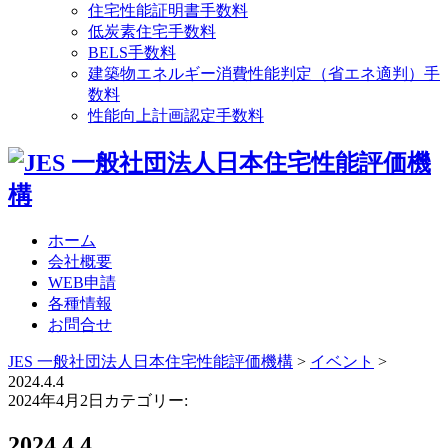
住宅性能証明書手数料
低炭素住宅手数料
BELS手数料
建築物エネルギー消費性能判定（省エネ適判）手
数料
性能向上計画認定手数料
ホーム
会社概要
WEB申請
各種情報
お問合せ
JES 一般社団法人日本住宅性能評価機構
>
イベント
>
2024.4.4
2024年4月2日
カテゴリー:
2024.4.4