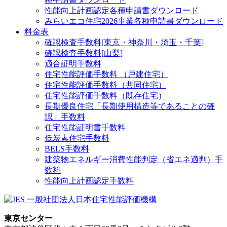
性能向上計画認定
各種申請書ダウンロード
みらいエコ住宅2026事業
各種申請書ダウンロード
料金表
確認検査手数料[東京・神奈川・埼玉・千葉]
確認検査手数料[山梨]
適合証明手数料
住宅性能評価手数料 （戸建住宅）
住宅性能評価手数料（共同住宅）
住宅性能評価手数料（既存住宅）
長期優良住宅「長期使用構造等であることの確
認」手数料
住宅性能証明書手数料
低炭素住宅手数料
BELS手数料
建築物エネルギー消費性能判定（省エネ適判）手
数料
性能向上計画認定手数料
東京センター