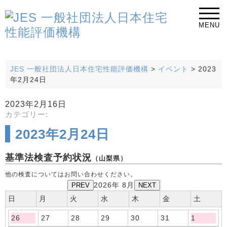
MENU
JES 一般社団法人日本住宅性能評価機構
>
イベント
>
2023
年2月24日
2023年2月16日
カテゴリー:
2023年2月24日
基準法検査予約状況
（山梨県）
他の検査についてはお問い合わせください。
PREV
2026年 8月
NEXT
日
月
火
水
木
金
土
26
27
28
29
30
31
1